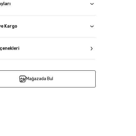
yları
ve Kargo
çenekleri
Mağazada Bul