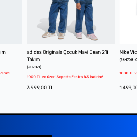
kım
adidas Originals Çocuk Mavi Jean 2'li
Nike Vic
Takım
(
76N708-
(
JC7871
)
dirim!
1000 TL v
1000 TL ve üzeri Sepette Ekstra %5 İndirim!
3.999,00 TL
1.499,0