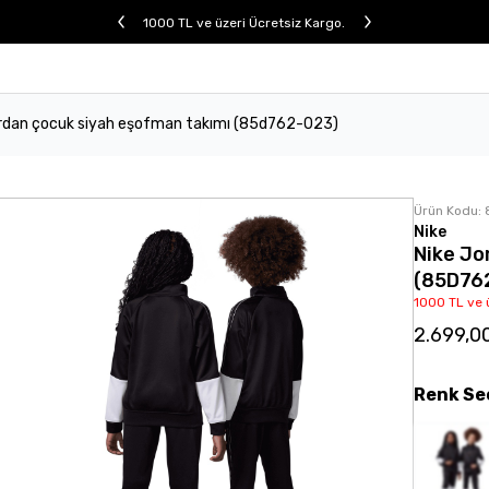
1000 TL ve üzeri Ücretsiz Kargo.
ordan çocuk siyah eşofman takımı (85d762-023)
Ürün Kodu:
Nike
Nike Jo
(85D76
1000 TL ve 
2.699,0
Renk
Se