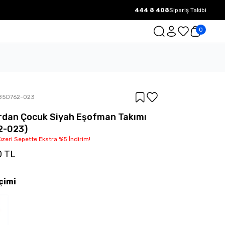
444 8 408
Sipariş Takibi
1000 TL ve üzeri Ücretsiz Kargo.
0
85D762-023
rdan Çocuk Siyah Eşofman Takımı
2-023)
üzeri Sepette Ekstra %5 İndirim!
0 TL
çimi