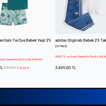
ntials Tie Dye Bebek Yeşil 2'li
adidas Originals Bebek 2'li Ta
(
JC7863
)
1000 TL ve üzeri Sepette Ekstra %5 İn
zeri Sepette Ekstra %5 İndirim!
TL
3.499,00 TL
1.999,00 TL
%
25