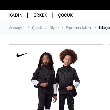
KADIN
ERKEK
ÇOCUK
Anasayfa
Çocuk
Giyim
Eşofman takımı
Nike j
/
/
/
/