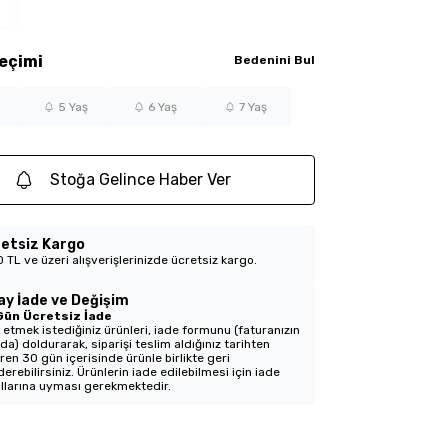
eçimi
Bedenini Bul
5 Yaş
6 Yaş
7 Yaş
Stoğa Gelince Haber Ver
etsiz Kargo
 TL ve üzeri alışverişlerinizde ücretsiz kargo.
ay İade ve Değişim
Gün Ücretsiz İade
 etmek istediğiniz ürünleri, iade formunu (faturanızın
nda) doldurarak, siparişi teslim aldığınız tarihten
aren 30 gün içerisinde ürünle birlikte geri
erebilirsiniz. Ürünlerin iade edilebilmesi için iade
llarına uyması gerekmektedir.