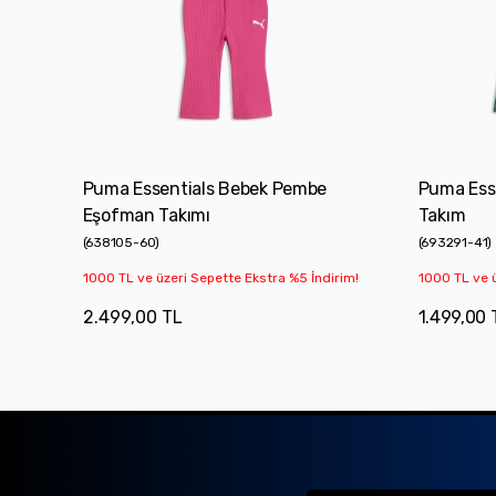
Puma Essentials Bebek Pembe
Puma Esse
Eşofman Takımı
Takım
(
638105-60
)
(
693291-41
)
1000 TL ve üzeri Sepette Ekstra %5 İndirim!
1000 TL ve ü
2.499,00 TL
1.499,00 