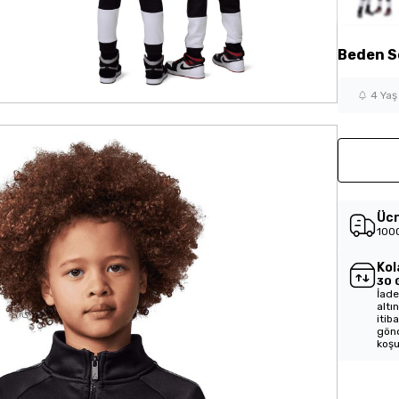
Beden
S
4 Yaş
Ücr
1000
Kol
30 
İade
altı
itib
gönd
koşu