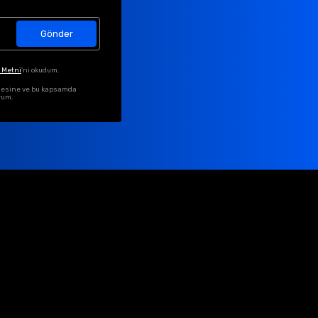
Gönder
 Metni
'ni okudum.
ilmesine ve bu kapsamda
rum.