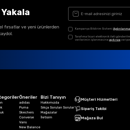
ı Yakala
el fırsatlar ve yeni ürünlerden
Kampanya Bildirim Sistemi
Aydınlanma
kaydol.
Tarafıma ticari elektronik ileti gönder
verilerimin işlenmesine
açık rıza
veriyo
tegoriler
Öneriler
Bizi Tanıyın
Müşteri Hizmetleri
ın
adidas
Hakkımızda
ek
Puma
Sıkça Sorulan Sorular
Sipariş Takibi
uk
Skechers
Mağazalar
Converse
İletisim
Mağaza Bul
Vans
New Balance