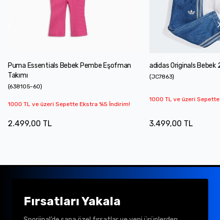
Puma Essentials Bebek Pembe Eşofman
adidas Originals Bebek 2
Takımı
(
JC7863
)
(
638105-60
)
1000 TL ve üzeri Sepette
1000 TL ve üzeri Sepette Ekstra %5 İndirim!
2.499,00 TL
3.499,00 TL
Fırsatları Yakala
Sporjinal’de sana özel fırsatlar ve yeni ürünlerden