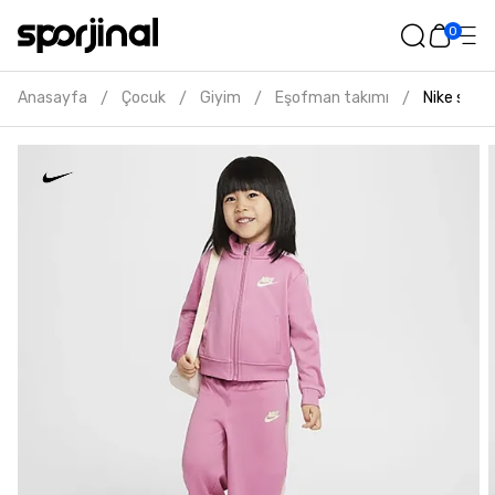
0
Anasayfa
Çocuk
Giyim
Eşofman takımı
Nike sola
/
/
/
/