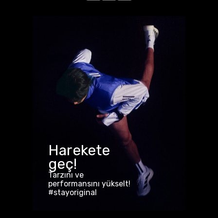
Harekete
geç!
Tarzını ve
performansını yükselt!
#stayoriginal