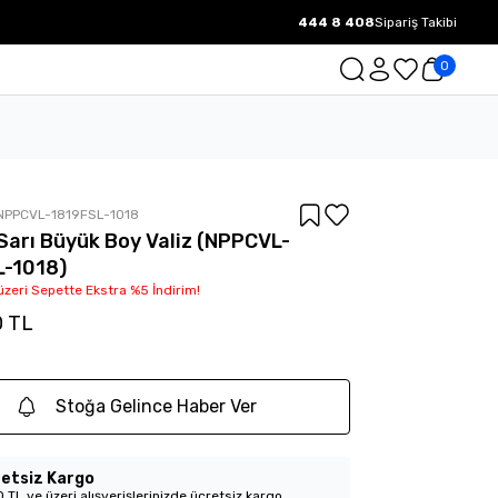
444 8 408
Sipariş Takibi
1000 TL ve üzeri Ücretsiz Kargo.
0
NPPCVL-1819FSL-1018
Sarı Büyük Boy Valiz (NPPCVL-
L-1018)
üzeri Sepette Ekstra %5 İndirim!
0 TL
Stoğa Gelince Haber Ver
etsiz Kargo
 TL ve üzeri alışverişlerinizde ücretsiz kargo.