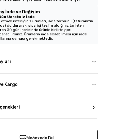
ay İade ve Değişim
Gün Ücretsiz İade
 etmek istediğiniz ürünleri, iade formunu (faturanızın
nda) doldurarak, siparişi teslim aldığınız tarihten
aren 30 gün içerisinde ürünle birlikte geri
erebilirsiniz. Ürünlerin iade edilebilmesi için iade
llarına uyması gerekmektedir.
yları
ve Kargo
çenekleri
Mağazada Bul