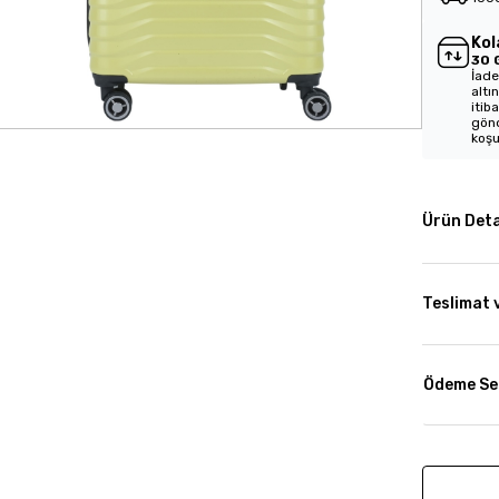
Kol
30 
İade
altı
itib
gönd
koşu
Ürün Deta
Teslimat 
Ödeme Se