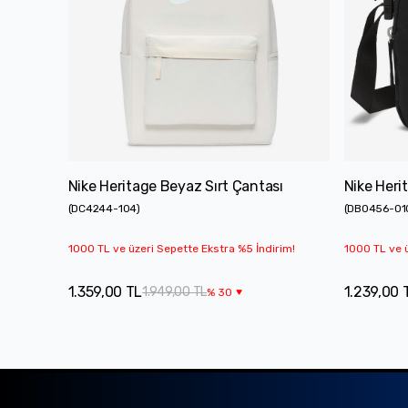
Nike Heritage Beyaz Sırt Çantası
Nike Heri
(
DC4244-104
)
(
DB0456-01
1000 TL ve üzeri Sepette Ekstra %5 İndirim!
1000 TL ve ü
1.359,00 TL
1.239,00 
1.949,00 TL
%
30