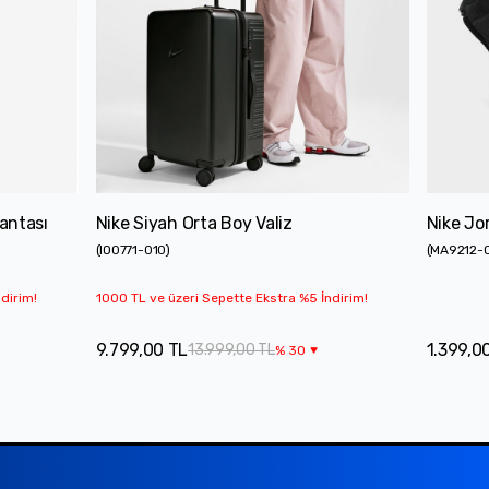
antası
Nike Siyah Orta Boy Valiz
Nike Jo
(
IO0771-010
)
(
MA9212-
dirim!
1000 TL ve üzeri Sepette Ekstra %5 İndirim!
9.799,00 TL
1.399,0
13.999,00 TL
%
30