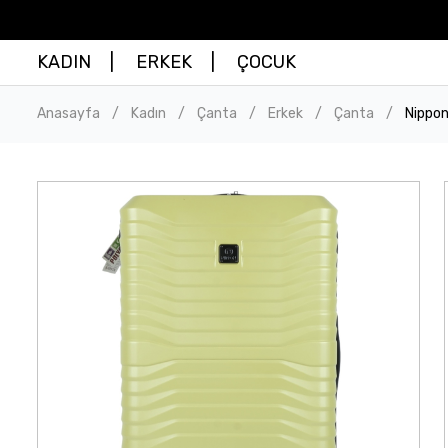
KADIN
ERKEK
ÇOCUK
Anasayfa
Kadın
Çanta
Erkek
Çanta
Nippon
/
/
/
/
/