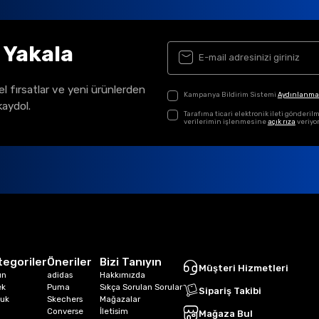
ı Yakala
el fırsatlar ve yeni ürünlerden
Kampanya Bildirim Sistemi
Aydınlanma
kaydol.
Tarafıma ticari elektronik ileti gönder
verilerimin işlenmesine
açık rıza
veriyo
tegoriler
Öneriler
Bizi Tanıyın
Müşteri Hizmetleri
ın
adidas
Hakkımızda
ek
Puma
Sıkça Sorulan Sorular
Sipariş Takibi
uk
Skechers
Mağazalar
Converse
İletisim
Mağaza Bul