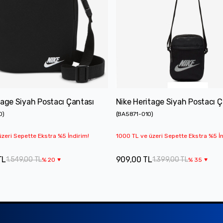
tage Siyah Postacı Çantası
Nike Heritage Siyah Postacı Ç
0
)
(
BA5871-010
)
zeri Sepette Ekstra %5 İndirim!
1000 TL ve üzeri Sepette Ekstra %5 İn
TL
909,00 TL
1.549,00 TL
1.399,00 TL
%
20
%
35