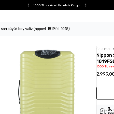
1000 TL ve üzeri Ücretsiz Kargo.
 sarı büyük boy valiz (nppcvl-1819fsl-1018)
Ürün Kodu:
Nippon 
1819FS
1000 TL ve 
2.999,0
Ücr
1000