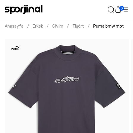
0
Anasayfa
Erkek
Giyim
Tişört
Puma bmw motosport
/
/
/
/