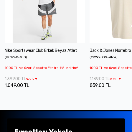
Nike Sportswear Club Erkek Beyaz Atlet
Jack & Jones Norrebro 
(
BQ1260-100
)
(
12292009-ANW
)
1000 TL ve üzeri Sepette Ekstra %5 İndirim!
1000 TL ve üzeri Sepette
1.399,00 TL
1.139,00 TL
%
25
%
25
1.049,00 TL
859,00 TL
Fırsatları Yakala