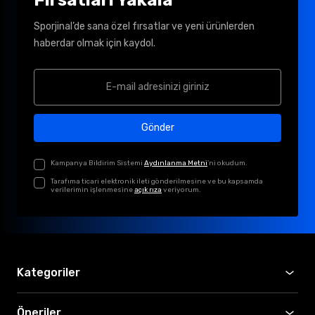
Sporjinal’de sana özel fırsatlar ve yeni ürünlerden
haberdar olmak için kaydol.
Gönder
Kampanya Bildirim Sistemi
Aydınlanma Metni
'ni okudum.
Tarafıma ticari elektronik ileti gönderilmesine ve bu kapsamda
verilerimin işlenmesine
açık rıza
veriyorum.
Kategoriler
Öneriler