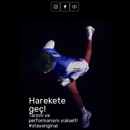
Harekete
geç!
Tarzını ve
performansını yükselt!
#stayoriginal