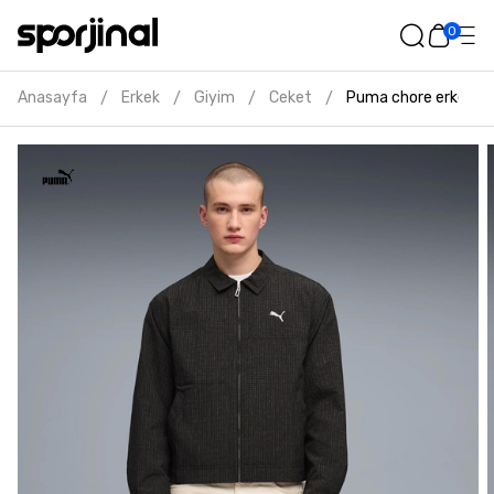
0
Anasayfa
Erkek
Giyim
Ceket
Puma chore erkek si
/
/
/
/