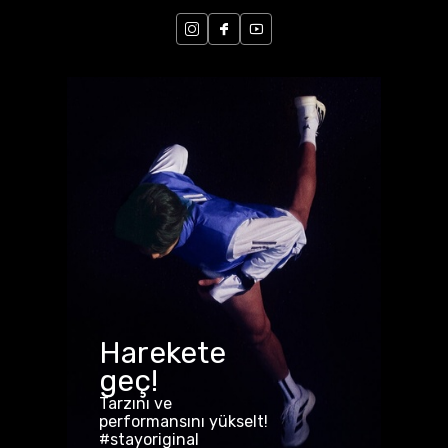
Harekete
geç!
Tarzını ve
performansını yükselt!
#stayoriginal