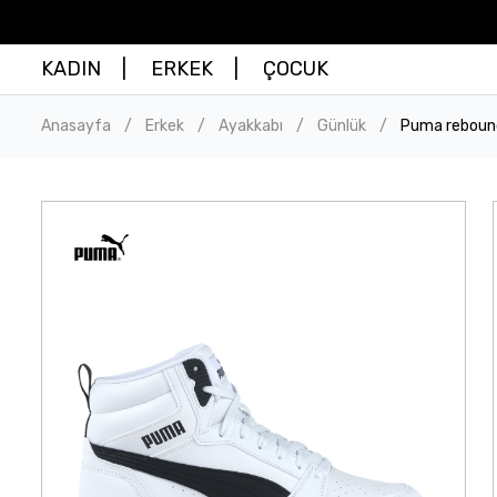
KADIN
ERKEK
ÇOCUK
Anasayfa
Erkek
Ayakkabı
Günlük
Puma rebound
/
/
/
/