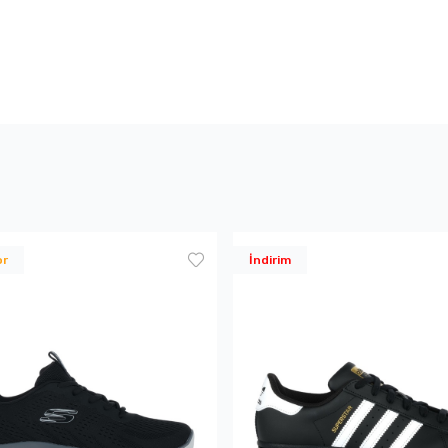
or
İndirim