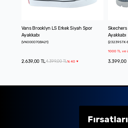
Vans Brooklyn LS Erkek Siyah Spor
Skechers
Ayakkabı
Ayakkabı
(
VN000D7QBA21
)
(
232395TK-
1000 TL ve ü
2.639,00 TL
3.399,00
4.399,00 TL
%
40
Fırsatlar