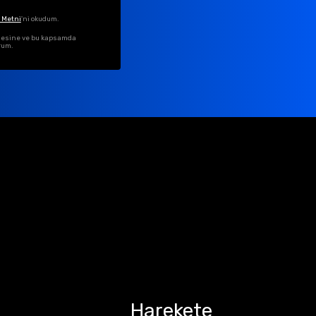
 Metni
'ni okudum.
ilmesine ve bu kapsamda
rum.
Harekete