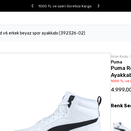
1000 TL ve üzeri Ücretsiz Kargo.
 v6 erkek beyaz spor ayakkabı (392326-02)
Ürün Kodu:
Puma
Puma R
Ayakkab
1000 TL ve 
4.999,0
Renk
Se