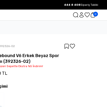
444 8 408
Sipariş Takibi
1000 TL ve üzeri Ücretsiz Kargo.
0
392326-02
ebound V6 Erkek Beyaz Spor
ı (392326-02)
üzeri Sepette Ekstra %5 İndirim!
0 TL
çimi