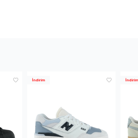
İndirim
İndiri