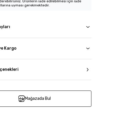
erebilirsiniz. Ürünlerin iade edilebilmesi için iade
llarına uyması gerekmektedir.
yları
ve Kargo
çenekleri
Mağazada Bul