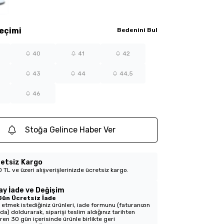
eçimi
Bedenini Bul
40
41
42
43
44
44,5
46
Stoğa Gelince Haber Ver
etsiz Kargo
 TL ve üzeri alışverişlerinizde ücretsiz kargo.
ay İade ve Değişim
Gün Ücretsiz İade
 etmek istediğiniz ürünleri, iade formunu (faturanızın
nda) doldurarak, siparişi teslim aldığınız tarihten
aren 30 gün içerisinde ürünle birlikte geri