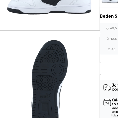
Beden
S
40,5
42,5
45
Ücr
1000
Kol
30 
İade
altı
itib