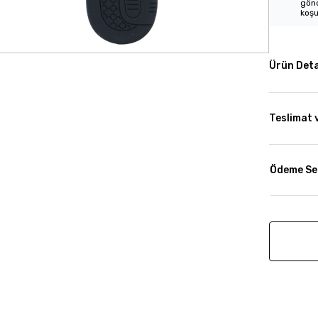
gönd
koşu
Ürün Deta
Teslimat 
Ödeme Se