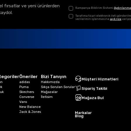
el fırsatlar ve yeni ürünlerden
Kampanya Bildirim Sistemi
Aydınlanma
kaydol.
Tarafıma ticari elektronik ileti gönder
verilerimin işlenmesine
açık rıza
veriyo
tegoriler
Öneriler
Bizi Tanıyın
Müşteri Hizmetleri
ın
adidas
Hakkımızda
ek
Puma
Sıkça Sorulan Sorular
Sipariş Takibi
uk
Skechers
Mağazalar
Converse
İletisim
Mağaza Bul
Vans
New Balance
Jack & Jones
Markalar
Blog