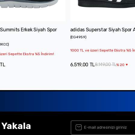
 Summits Erkek Siyah Spor
adidas Superstar Siyah Spor 
(
EG4959
)
BKCC
)
1000 TL ve üzeri Sepette Ekstra %5 İn
zeri Sepette Ekstra %5 İndirim!
 TL
6.519,00 TL
8.149,00 TL
%
20
ı Yakala