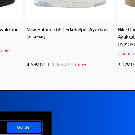
Ayakkabı
New Balance 550 Erkek Spor Ayakkabı
Nike Co
Ayakkab
(
M5502MF
)
(
HV8139-
dirim!
1000 TL v
4.639,00 TL
3.079,0
9.289,00 TL
%
50
Gönder