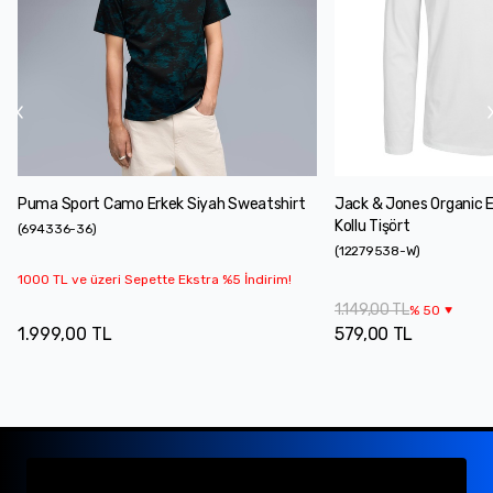
Puma Sport Camo Erkek Siyah Sweatshirt
Jack & Jones Organic 
Kollu Tişört
(
694336-36
)
(
12279538-W
)
1000 TL ve üzeri Sepette Ekstra %5 İndirim!
1.149,00 TL
%
50
1.999,00 TL
579,00 TL