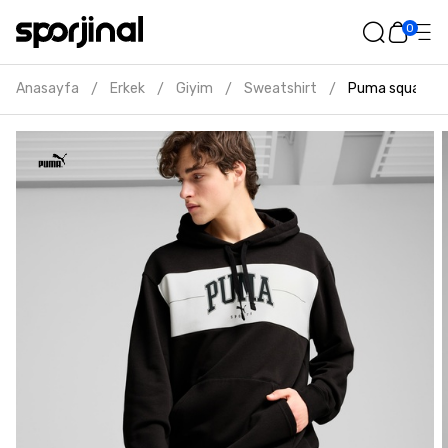
0
Anasayfa
Erkek
Giyim
Sweatshirt
Puma squad erk
/
/
/
/