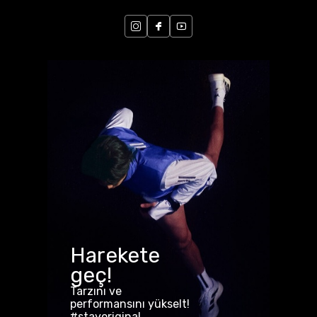
Harekete
geç!
Tarzını ve
performansını yükselt!
#stayoriginal