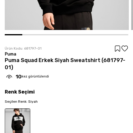
Ürün Kodu:
681797-01
Puma
Puma Squad Erkek Siyah Sweatshirt (681797-
01)
10
kez görüntülendi
Renk
Seçimi
Seçilen
Renk
:
Siyah