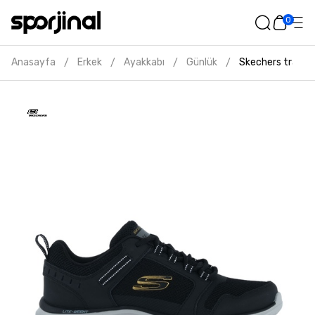
0
Anasayfa
Erkek
Ayakkabı
Günlük
Skechers track 
/
/
/
/