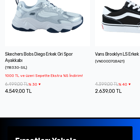
Skechers Bobs Diego Erkek Gri Spor
Vans Brooklyn LS Erkek
Ayakkabı
(
VN000D7QBA21
)
(
118330-SIL
)
1000 TL ve üzeri Sepette Ekstra %5 İndirim!
6.499,00 TL
4.399,00 TL
%
30
%
40
4.549,00 TL
2.639,00 TL