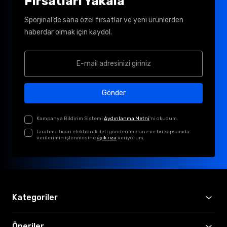
Fırsatları Yakala
Sporjinal’de sana özel fırsatlar ve yeni ürünlerden
haberdar olmak için kaydol.
Gönder
Kampanya Bildirim Sistemi
Aydınlanma Metni
'ni okudum.
Tarafıma ticari elektronik ileti gönderilmesine ve bu kapsamda
verilerimin işlenmesine
açık rıza
veriyorum.
Kategoriler
Öneriler