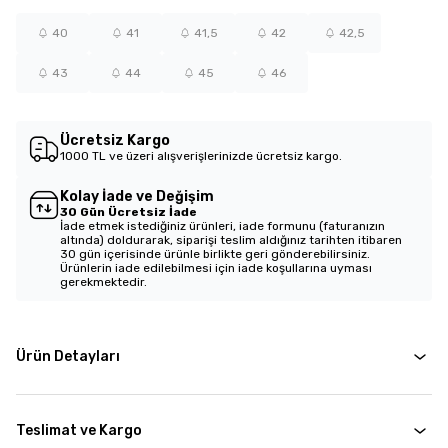
40
41
41,5
42
42,5
43
44
45
46
Ücretsiz Kargo
1000 TL ve üzeri alışverişlerinizde ücretsiz kargo.
Kolay İade ve Değişim
30 Gün Ücretsiz İade
İade etmek istediğiniz ürünleri, iade formunu (faturanızın
altında) doldurarak, siparişi teslim aldığınız tarihten itibaren
30 gün içerisinde ürünle birlikte geri gönderebilirsiniz.
Ürünlerin iade edilebilmesi için iade koşullarına uyması
gerekmektedir.
Ürün Detayları
Teslimat ve Kargo