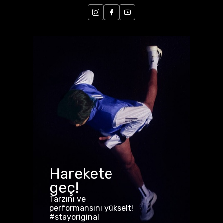
Harekete
geç!
Tarzını ve
performansını yükselt!
#stayoriginal