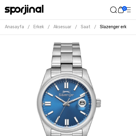
0
Anasayfa
Erkek
Aksesuar
Saat
Slazenger erkek gri
/
/
/
/