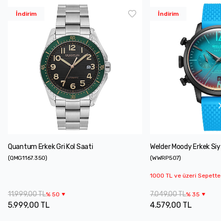
İndirim
İndirim
Quantum Erkek Gri Kol Saati
Welder Moody Erkek Siy
(
QMG1167.350
)
(
WWRP507
)
1000 TL ve üzeri Sepette
11.999,00 TL
7.049,00 TL
%
50
%
35
5.999,00 TL
4.579,00 TL