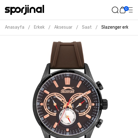
0
Anasayfa
Erkek
Aksesuar
Saat
Slazenger erkek ka
/
/
/
/