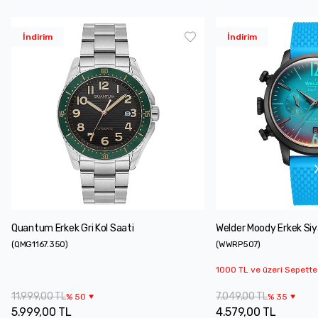
İndirim
İndirim
Quantum Erkek Gri Kol Saati
Welder Moody Erkek Siy
(
QMG1167.350
)
(
WWRP507
)
1000 TL ve üzeri Sepette
11.999,00 TL
7.049,00 TL
%
50
%
35
5.999,00 TL
4.579,00 TL