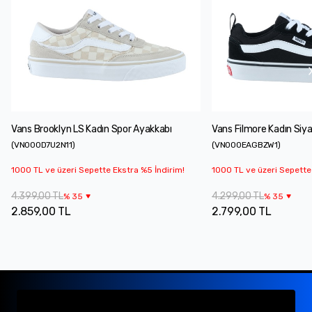
Vans Brooklyn LS Kadın Spor Ayakkabı
Vans Filmore Kadın Siy
(
VN000D7U2N11
)
(
VN000EAGBZW1
)
1000 TL ve üzeri Sepette Ekstra %5 İndirim!
1000 TL ve üzeri Sepette
4.399,00 TL
4.299,00 TL
%
35
%
35
2.859,00 TL
2.799,00 TL