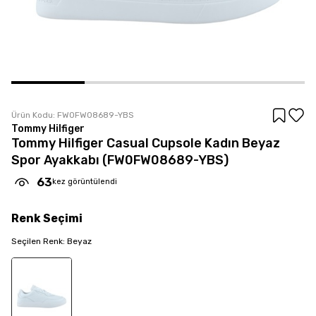
Ürün Kodu:
FW0FW08689-YBS
Tommy Hilfiger
Tommy Hilfiger Casual Cupsole Kadın Beyaz
Spor Ayakkabı (FW0FW08689-YBS)
63
kez görüntülendi
Renk
Seçimi
Seçilen
Renk
:
Beyaz