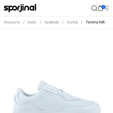
0
Anasayfa
Kadın
Ayakkabı
Günlük
Tommy hilfiger 
/
/
/
/