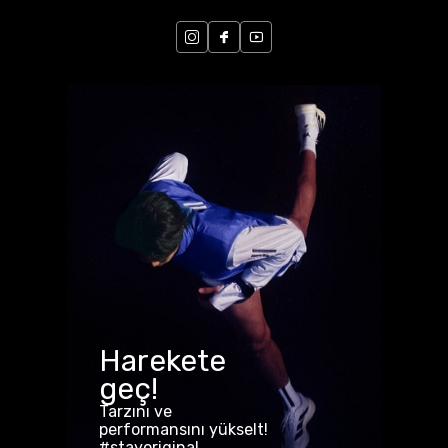
Harekete
geç!
Tarzını ve
performansını yükselt!
#stayoriginal