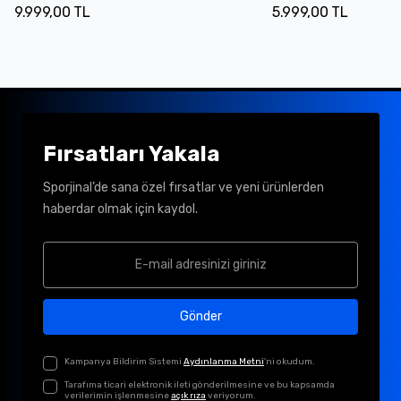
9.999,00 TL
5.999,00 TL
Fırsatları Yakala
Sporjinal’de sana özel fırsatlar ve yeni ürünlerden
haberdar olmak için kaydol.
Gönder
Kampanya Bildirim Sistemi
Aydınlanma Metni
'ni okudum.
Tarafıma ticari elektronik ileti gönderilmesine ve bu kapsamda
verilerimin işlenmesine
açık rıza
veriyorum.