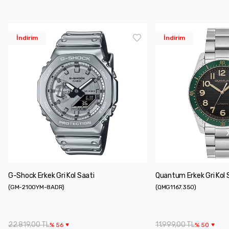
İndirim
İndirim
G-Shock Erkek Gri Kol Saati
Quantum Erkek Gri Kol 
(
GM-2100YM-8ADR
)
(
QMG1167.350
)
22.819,00 TL
11.999,00 TL
%
56
%
50