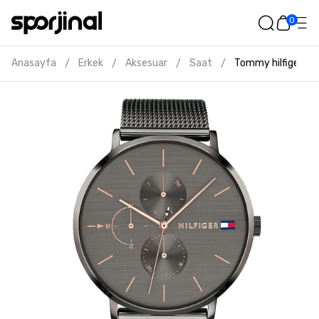
0
Anasayfa
Erkek
Aksesuar
Saat
Tommy hilfiger erk
/
/
/
/