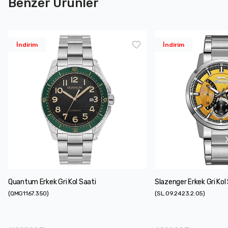
Benzer Ürünler
İndirim
İndirim
Quantum Erkek Gri Kol Saati
Slazenger Erkek Gri Kol
(
QMG1167.350
)
(
SL.09.2423.2.05
)