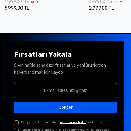
11.999,00 TL
4.999,00 TL
%
50
%
40
5.999,00 TL
2.999,00 TL
Fırsatları Yakala
Sporjinal’de sana özel fırsatlar ve yeni ürünlerden
haberdar olmak için kaydol.
Gönder
Kampanya Bildirim Sistemi
Aydınlanma Metni
'ni okudum.
Tarafıma ticari elektronik ileti gönderilmesine ve bu kapsamda