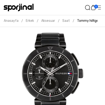
0
Anasayfa
Erkek
Aksesuar
Saat
Tommy hilfiger erk
/
/
/
/