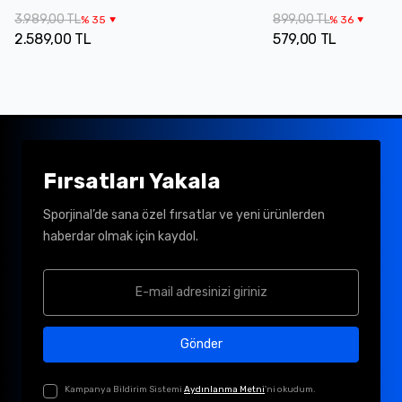
3.989,00 TL
899,00 TL
%
35
%
36
2.589,00 TL
579,00 TL
Fırsatları Yakala
Sporjinal’de sana özel fırsatlar ve yeni ürünlerden
haberdar olmak için kaydol.
Gönder
Kampanya Bildirim Sistemi
Aydınlanma Metni
'ni okudum.