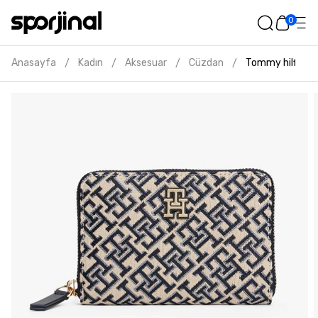
0
Anasayfa
Kadın
Aksesuar
Cüzdan
Tommy hilfiger
/
/
/
/