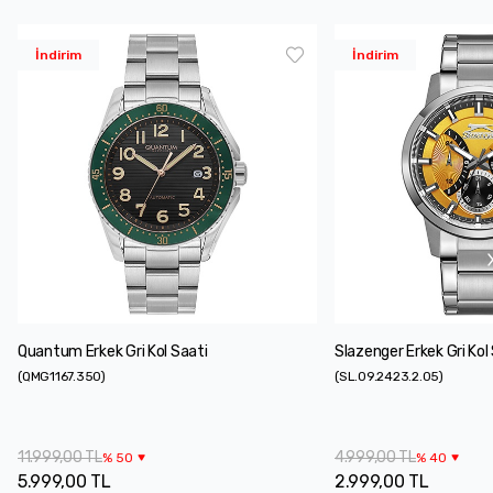
İndirim
İndirim
Quantum Erkek Gri Kol Saati
Slazenger Erkek Gri Kol
(
QMG1167.350
)
(
SL.09.2423.2.05
)
11.999,00 TL
4.999,00 TL
%
50
%
40
5.999,00 TL
2.999,00 TL