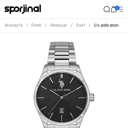
0
Anasayfa
Erkek
Aksesuar
Saat
U.s. polo assn. erk
/
/
/
/