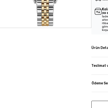
Kol
30 
İade
altı
itib
gönd
koşu
Ürün Deta
Teslimat 
Ödeme Se