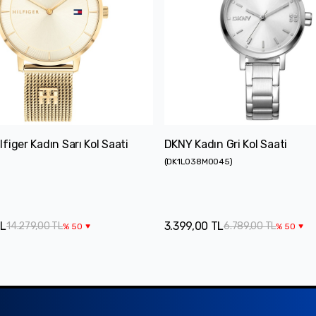
figer Kadın Sarı Kol Saati
DKNY Kadın Gri Kol Saati
(
DK1L038M0045
)
TL
3.399,00 TL
14.279,00 TL
6.789,00 TL
%
50
%
50