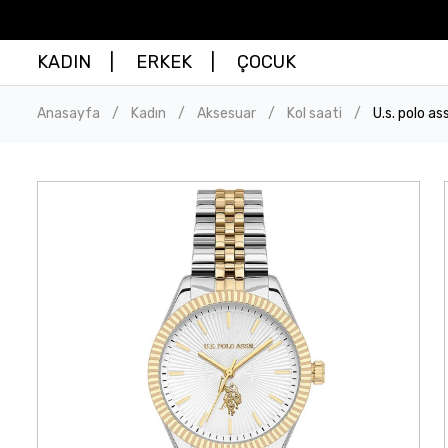
KADIN
ERKEK
ÇOCUK
Anasayfa
Kadın
Aksesuar
Kol saati
U.s. polo as
/
/
/
/