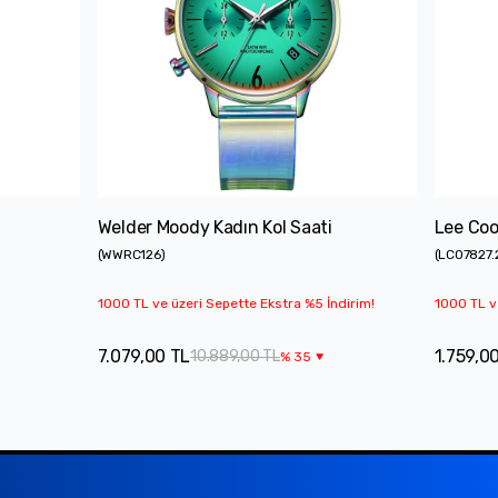
Welder Moody Kadın Kol Saati
Lee Coo
(
WWRC126
)
(
LC07827.
1000 TL ve üzeri Sepette Ekstra %5 İndirim!
1000 TL v
7.079,00 TL
1.759,0
10.889,00 TL
%
35