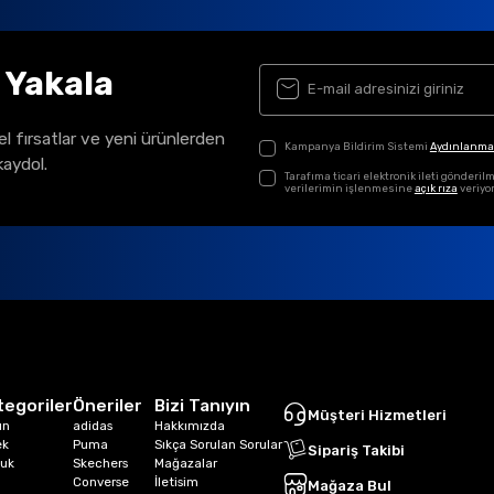
ı Yakala
el fırsatlar ve yeni ürünlerden
Kampanya Bildirim Sistemi
Aydınlanma
kaydol.
Tarafıma ticari elektronik ileti gönder
verilerimin işlenmesine
açık rıza
veriyo
tegoriler
Öneriler
Bizi Tanıyın
Müşteri Hizmetleri
ın
adidas
Hakkımızda
ek
Puma
Sıkça Sorulan Sorular
Sipariş Takibi
uk
Skechers
Mağazalar
Converse
İletisim
Mağaza Bul