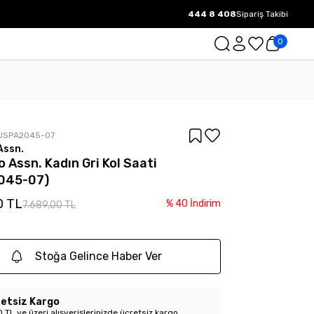
444 8 408
Sipariş Takibi
1000 TL ve üzeri Ücretsiz Kargo.
0
USPA2045-07
Assn.
o Assn. Kadın Gri Kol Saati
045-07)
0 TL
%
40
İndirim
7.689,00 TL
Stoğa Gelince Haber Ver
etsiz Kargo
 TL ve üzeri alışverişlerinizde ücretsiz kargo.