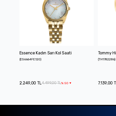
Essence Kadın Sarı Kol Saati
Tommy Hil
(
ES6664FE.120
)
(
TH1782286
)
2.249,00 TL
7.139,00 
4.499,00 TL
%
50