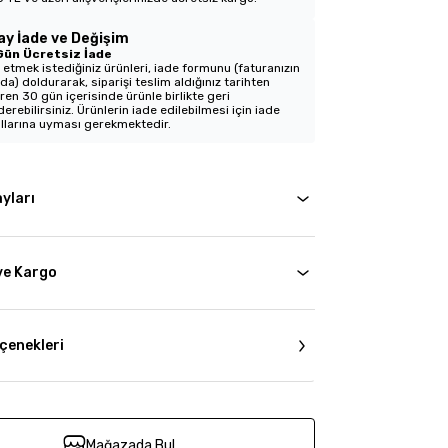
ay İade ve Değişim
Gün Ücretsiz İade
 etmek istediğiniz ürünleri, iade formunu (faturanızın
nda) doldurarak, siparişi teslim aldığınız tarihten
aren 30 gün içerisinde ürünle birlikte geri
erebilirsiniz. Ürünlerin iade edilebilmesi için iade
llarına uyması gerekmektedir.
yları
ve Kargo
çenekleri
Mağazada Bul