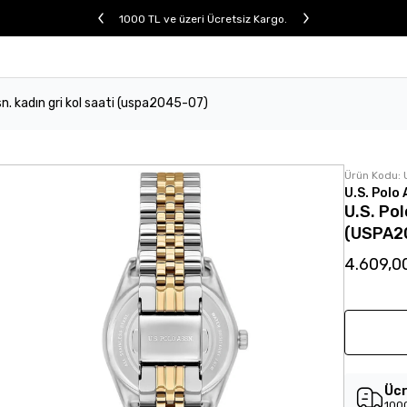
1000 TL ve üzeri Ücretsiz Kargo.
sn. kadın gri kol saati (uspa2045-07)
Ürün Kodu:
U.S. Polo 
U.S. Pol
(USPA2
4.609,0
Ücr
1000