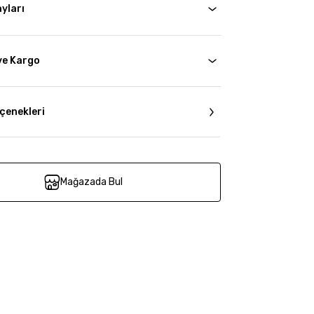
yları
ve Kargo
çenekleri
Mağazada Bul