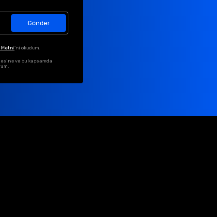
Gönder
 Metni
'ni okudum.
ilmesine ve bu kapsamda
rum.