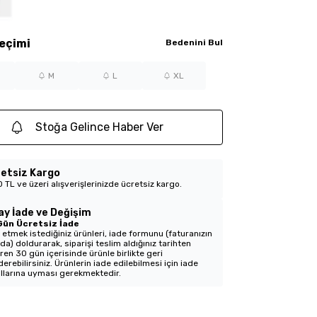
eçimi
Bedenini Bul
M
L
XL
Stoğa Gelince Haber Ver
etsiz Kargo
 TL ve üzeri alışverişlerinizde ücretsiz kargo.
ay İade ve Değişim
Gün Ücretsiz İade
 etmek istediğiniz ürünleri, iade formunu (faturanızın
nda) doldurarak, siparişi teslim aldığınız tarihten
aren 30 gün içerisinde ürünle birlikte geri
erebilirsiniz. Ürünlerin iade edilebilmesi için iade
llarına uyması gerekmektedir.