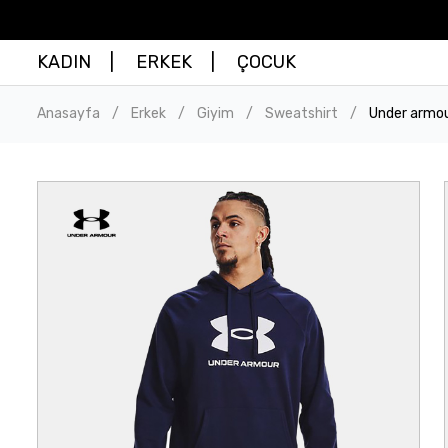
KADIN
ERKEK
ÇOCUK
Anasayfa
Erkek
Giyim
Sweatshirt
Under armou
/
/
/
/