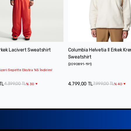
Erkek Lacivert Sweatshirt
Columbia Helvetia II Erkek Kr
Sweatshirt
(
2090891-191
)
zeri Sepette Ekstra %5 İndirim!
TL
4.799,00 TL
4.399,00 TL
7.999,00 TL
%
30
%
40