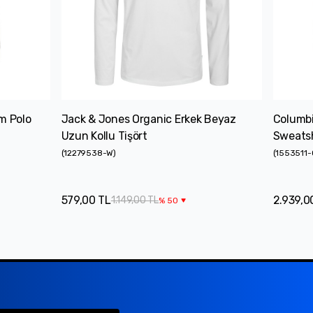
em Polo
Jack & Jones Organic Erkek Beyaz
Columbia
Uzun Kollu Tişört
Sweatsh
(
12279538-W
)
(
1553511-
579,00 TL
2.939,0
1.149,00 TL
%
50