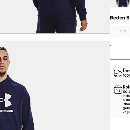
Beden
S
S
Ücr
1000
Kol
30 
İade
altı
itib
gönd
koşu