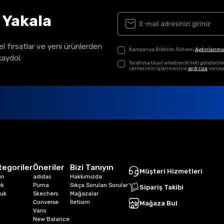
ı Yakala
el fırsatlar ve yeni ürünlerden
Kampanya Bildirim Sistemi
Aydınlanma
kaydol.
Tarafıma ticari elektronik ileti gönder
verilerimin işlenmesine
açık rıza
veriyo
tegoriler
Öneriler
Bizi Tanıyın
Müşteri Hizmetleri
ın
adidas
Hakkımızda
ek
Puma
Sıkça Sorulan Sorular
Sipariş Takibi
uk
Skechers
Mağazalar
Converse
İletisim
Mağaza Bul
Vans
New Balance