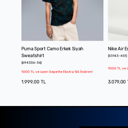
Puma Sport Camo Erkek Siyah
Nike Air 
Sweatshirt
(
II3143-451
)
(
694336-36
)
1000 TL ve ü
1000 TL ve üzeri Sepette Ekstra %5 İndirim!
1.999,00 TL
3.079,00 