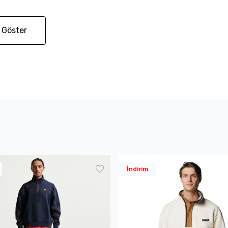
 Göster
İndirim