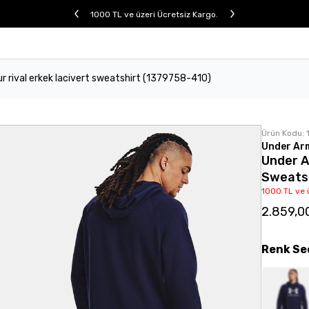
1000 TL ve üzeri Ücretsiz Kargo.
r rival erkek lacivert sweatshirt (1379758-410)
Ürün Kodu:
Under Ar
Under A
Sweats
1000 TL ve 
2.859,0
Renk
Se