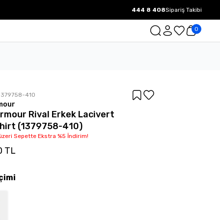
444 8 408
Sipariş Takibi
1000 TL ve üzeri Ücretsiz Kargo.
0
1379758-410
mour
rmour Rival Erkek Lacivert
hirt (1379758-410)
üzeri Sepette Ekstra %5 İndirim!
0 TL
çimi