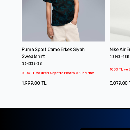
Puma Sport Camo Erkek Siyah
Nike Air 
Sweatshirt
(
II3143-451
)
(
694336-36
)
1000 TL ve ü
1000 TL ve üzeri Sepette Ekstra %5 İndirim!
1.999,00 TL
3.079,00 