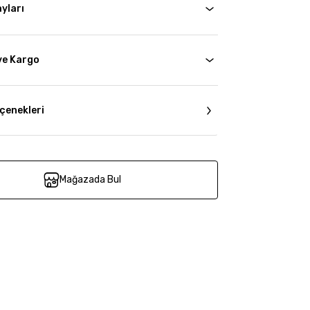
yları
ve Kargo
çenekleri
Mağazada Bul