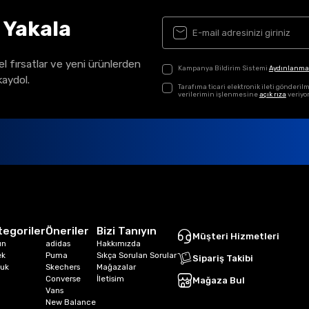
ı Yakala
el fırsatlar ve yeni ürünlerden
Kampanya Bildirim Sistemi
Aydınlanma
kaydol.
Tarafıma ticari elektronik ileti gönder
verilerimin işlenmesine
açık rıza
veriyo
tegoriler
Öneriler
Bizi Tanıyın
Müşteri Hizmetleri
ın
adidas
Hakkımızda
ek
Puma
Sıkça Sorulan Sorular
Sipariş Takibi
uk
Skechers
Mağazalar
Converse
İletisim
Mağaza Bul
Vans
New Balance