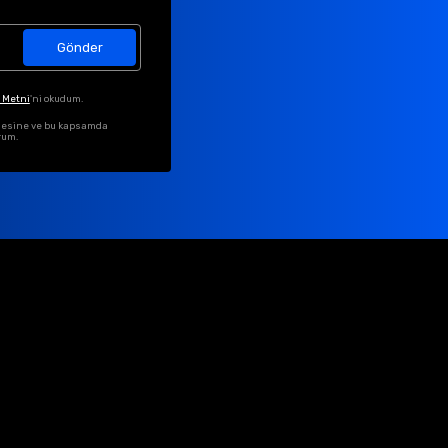
Gönder
 Metni
'ni okudum.
ilmesine ve bu kapsamda
rum.