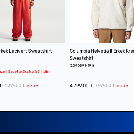
Erkek Lacivert Sweatshirt
Columbia Helvetia II Erkek Kr
Sweatshirt
(
2090891-191
)
zeri Sepette Ekstra %5 İndirim!
TL
4.799,00 TL
4.399,00 TL
7.999,00 TL
%
30
%
40