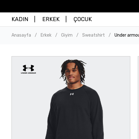
KADIN
ERKEK
ÇOCUK
Anasayfa
Erkek
Giyim
Sweatshirt
Under armou
/
/
/
/