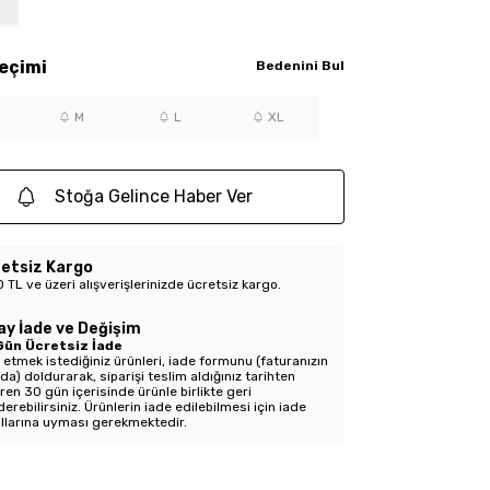
eçimi
Bedenini Bul
M
L
XL
Stoğa Gelince Haber Ver
etsiz Kargo
 TL ve üzeri alışverişlerinizde ücretsiz kargo.
ay İade ve Değişim
Gün Ücretsiz İade
 etmek istediğiniz ürünleri, iade formunu (faturanızın
nda) doldurarak, siparişi teslim aldığınız tarihten
aren 30 gün içerisinde ürünle birlikte geri
erebilirsiniz. Ürünlerin iade edilebilmesi için iade
llarına uyması gerekmektedir.