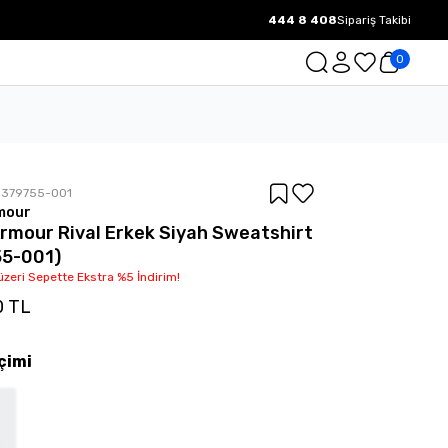
444 8 408
Sipariş Takibi
1000 TL ve üzeri Ücretsiz Kargo.
0
1379755-001
mour
rmour Rival Erkek Siyah Sweatshirt
55-001)
üzeri Sepette Ekstra %5 İndirim!
0 TL
çimi