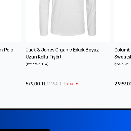
em Polo
Jack & Jones Organic Erkek Beyaz
Columbia
Uzun Kollu Tişört
Sweatsh
(
12279538-W
)
(
1553511-
579,00 TL
2.939,0
1.149,00 TL
%
50