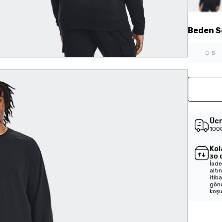
Beden
S
S
Ücr
1000
Kol
30 
İade
altı
itib
gönd
koşu