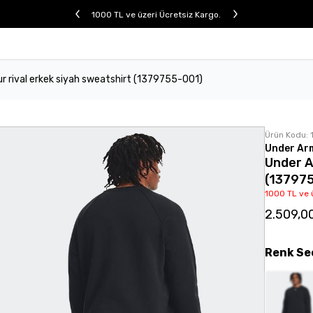
1000 TL ve üzeri Ücretsiz Kargo.
r rival erkek siyah sweatshirt (1379755-001)
Ürün Kodu:
Under Ar
Under A
(13797
1000 TL ve 
2.509,0
Renk
Se