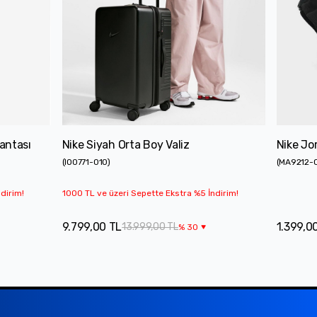
antası
Nike Siyah Orta Boy Valiz
Nike Jo
(
IO0771-010
)
(
MA9212-
dirim!
1000 TL ve üzeri Sepette Ekstra %5 İndirim!
9.799,00 TL
1.399,0
13.999,00 TL
%
30