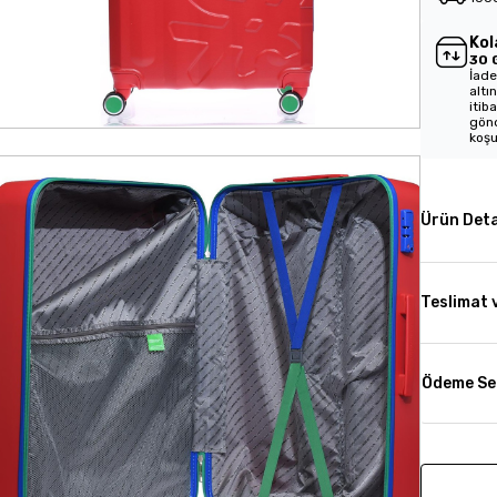
Kol
30 
İade
altı
itib
gönd
koşu
Ürün Deta
Teslimat 
Ödeme Se