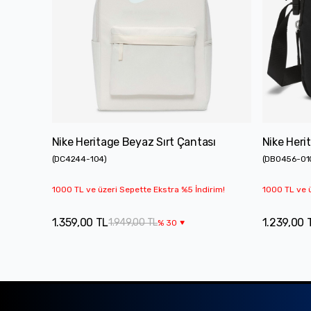
Nike Heritage Beyaz Sırt Çantası
Nike Heri
(
DC4244-104
)
(
DB0456-01
1000 TL ve üzeri Sepette Ekstra %5 İndirim!
1000 TL ve ü
1.359,00 TL
1.239,00 
1.949,00 TL
%
30