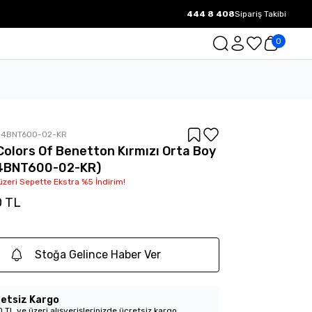
444 8 408
Sipariş Takibi
1000 TL ve üzeri Ücretsiz Kargo.
0
14BNT600-02-KR
Colors Of Benetton Kırmızı Orta Boy
14BNT600-02-KR)
üzeri Sepette Ekstra %5 İndirim!
0 TL
Stoğa Gelince Haber Ver
etsiz Kargo
 TL ve üzeri alışverişlerinizde ücretsiz kargo.