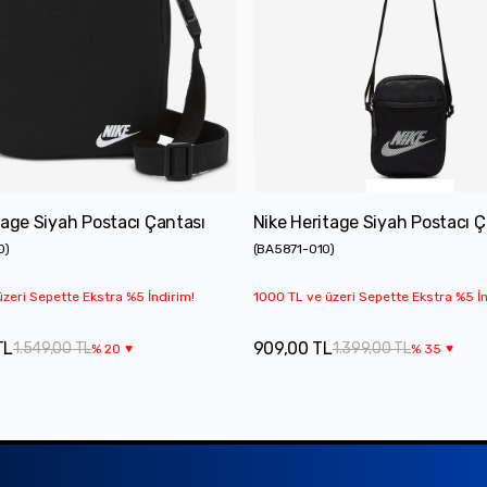
tage Siyah Postacı Çantası
Nike Heritage Siyah Postacı Ç
0
)
(
BA5871-010
)
zeri Sepette Ekstra %5 İndirim!
1000 TL ve üzeri Sepette Ekstra %5 İn
TL
909,00 TL
1.549,00 TL
1.399,00 TL
%
20
%
35