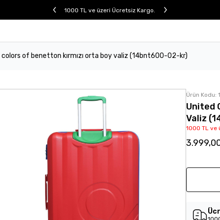
1000 TL ve üzeri Ücretsiz Kargo.
 colors of benetton kırmızı orta boy valiz (14bnt600-02-kr)
Ürün Kodu:
United 
Valiz (
1000 TL ve 
3.999,0
Ücr
1000