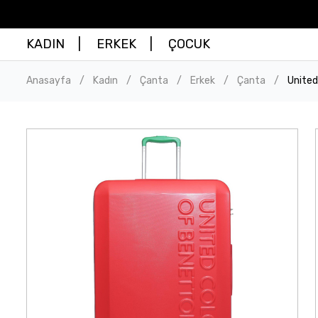
KADIN
ERKEK
ÇOCUK
Anasayfa
Kadın
Çanta
Erkek
Çanta
United
/
/
/
/
/