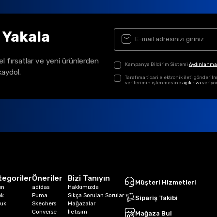
ı Yakala
el fırsatlar ve yeni ürünlerden
Kampanya Bildirim Sistemi
Aydınlanma
kaydol.
Tarafıma ticari elektronik ileti gönder
verilerimin işlenmesine
açık rıza
veriyo
tegoriler
Öneriler
Bizi Tanıyın
Müşteri Hizmetleri
ın
adidas
Hakkımızda
ek
Puma
Sıkça Sorulan Sorular
Sipariş Takibi
uk
Skechers
Mağazalar
Converse
İletisim
Mağaza Bul