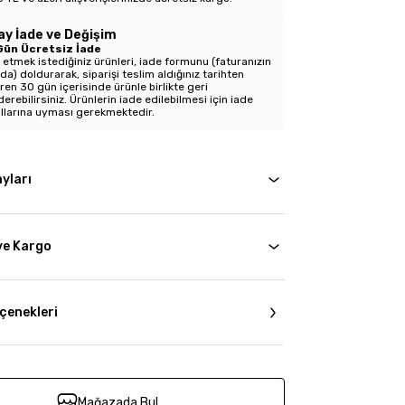
ay İade ve Değişim
Gün Ücretsiz İade
 etmek istediğiniz ürünleri, iade formunu (faturanızın
nda) doldurarak, siparişi teslim aldığınız tarihten
aren 30 gün içerisinde ürünle birlikte geri
erebilirsiniz. Ürünlerin iade edilebilmesi için iade
llarına uyması gerekmektedir.
yları
ve Kargo
çenekleri
Mağazada Bul