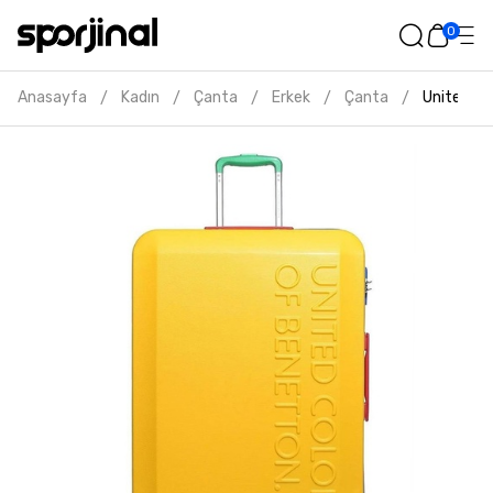
0
Anasayfa
Kadın
Çanta
Erkek
Çanta
United co
/
/
/
/
/