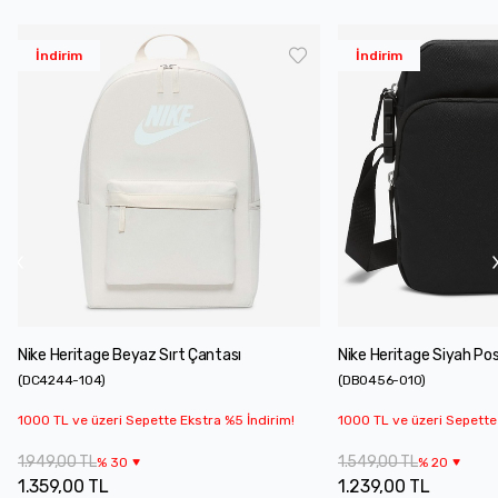
İndirim
İndirim
Nike Heritage Beyaz Sırt Çantası
Nike Heritage Siyah Po
(
DC4244-104
)
(
DB0456-010
)
1000 TL ve üzeri Sepette Ekstra %5 İndirim!
1000 TL ve üzeri Sepette
1.949,00 TL
1.549,00 TL
%
30
%
20
1.359,00 TL
1.239,00 TL