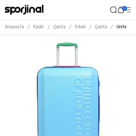
0
Anasayfa
Kadın
Çanta
Erkek
Çanta
United co
/
/
/
/
/