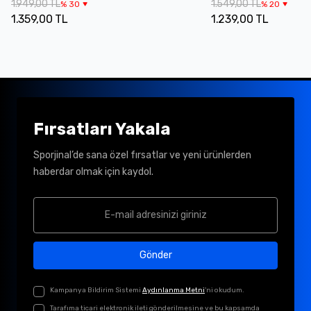
1.949,00 TL
1.549,00 TL
%
30
%
20
1.359,00 TL
1.239,00 TL
Fırsatları Yakala
Sporjinal’de sana özel fırsatlar ve yeni ürünlerden
haberdar olmak için kaydol.
Gönder
Kampanya Bildirim Sistemi
Aydınlanma Metni
'ni okudum.
Tarafıma ticari elektronik ileti gönderilmesine ve bu kapsamda