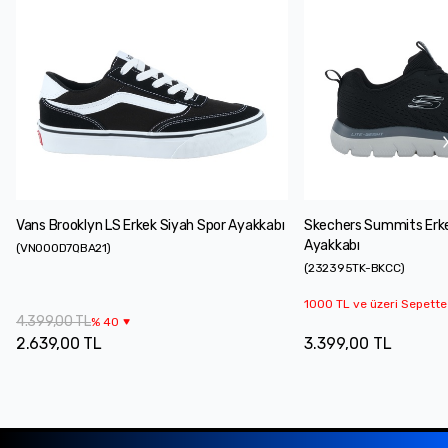
Vans Brooklyn LS Erkek Siyah Spor Ayakkabı
Skechers Summits Erke
Ayakkabı
(
VN000D7QBA21
)
(
232395TK-BKCC
)
1000 TL ve üzeri Sepette
4.399,00 TL
%
40
2.639,00 TL
3.399,00 TL