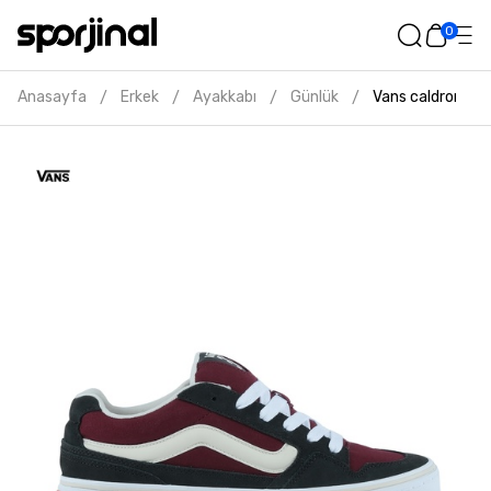
0
Anasayfa
Erkek
Ayakkabı
Günlük
Vans caldrone e
/
/
/
/