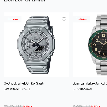
İndirim
İndirim
G-Shock Erkek Gri Kol Saati
Quantum Erkek Gri Kol 
(
GM-2100YM-8ADR
)
(
QMG1167.350
)
22.819,00 TL
11.999,00 TL
%
56
%
50