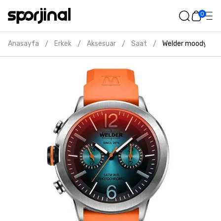
0
Anasayfa
Erkek
Aksesuar
Saat
Welder moody erke
/
/
/
/