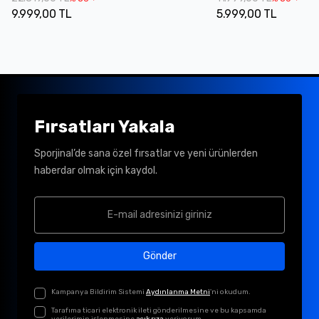
9.999,00 TL
5.999,00 TL
Fırsatları Yakala
Sporjinal’de sana özel fırsatlar ve yeni ürünlerden
haberdar olmak için kaydol.
Gönder
Kampanya Bildirim Sistemi
Aydınlanma Metni
'ni okudum.
Tarafıma ticari elektronik ileti gönderilmesine ve bu kapsamda
verilerimin işlenmesine
açık rıza
veriyorum.