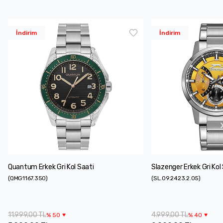
İndirim
İndirim
Quantum Erkek Gri Kol Saati
Slazenger Erkek Gri Kol
(
QMG1167.350
)
(
SL.09.2423.2.05
)
11.999,00 TL
4.999,00 TL
%
50
%
40