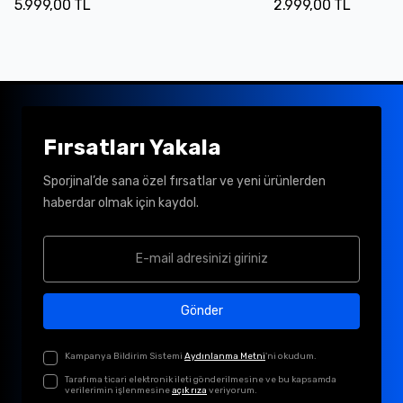
5.999,00 TL
2.999,00 TL
Fırsatları Yakala
Sporjinal’de sana özel fırsatlar ve yeni ürünlerden
haberdar olmak için kaydol.
Gönder
Kampanya Bildirim Sistemi
Aydınlanma Metni
'ni okudum.
Tarafıma ticari elektronik ileti gönderilmesine ve bu kapsamda
verilerimin işlenmesine
açık rıza
veriyorum.