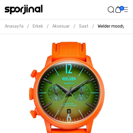
0
Anasayfa
Erkek
Aksesuar
Saat
Welder moody erke
/
/
/
/