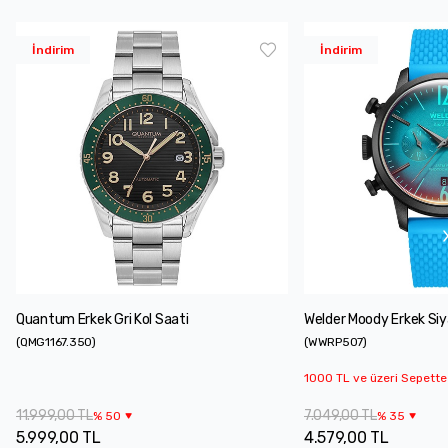
İndirim
İndirim
Quantum Erkek Gri Kol Saati
Welder Moody Erkek Siy
(
QMG1167.350
)
(
WWRP507
)
1000 TL ve üzeri Sepette
11.999,00 TL
7.049,00 TL
%
50
%
35
5.999,00 TL
4.579,00 TL