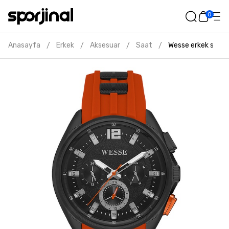
0
Anasayfa
Erkek
Aksesuar
Saat
Wesse erkek siyah
/
/
/
/