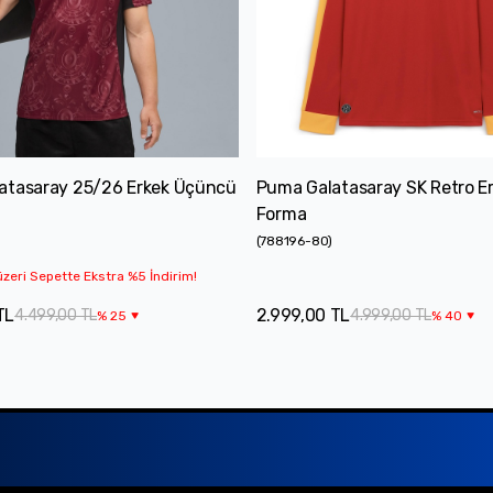
atasaray 25/26 Erkek Üçüncü
Puma Galatasaray SK Retro E
Forma
(
788196-80
)
zeri Sepette Ekstra %5 İndirim!
TL
2.999,00 TL
4.499,00 TL
4.999,00 TL
%
25
%
40