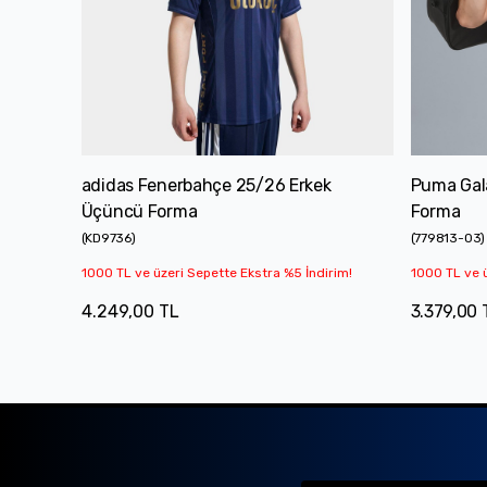
adidas Fenerbahçe 25/26 Erkek
Puma Gal
Üçüncü Forma
Forma
(
KD9736
)
(
779813-03
)
1000 TL ve üzeri Sepette Ekstra %5 İndirim!
1000 TL ve ü
4.249,00 TL
3.379,00 