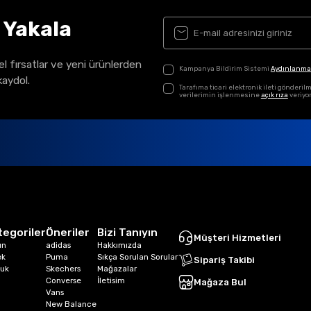
ı Yakala
el fırsatlar ve yeni ürünlerden
Kampanya Bildirim Sistemi
Aydınlanma
kaydol.
Tarafıma ticari elektronik ileti gönder
verilerimin işlenmesine
açık rıza
veriyo
tegoriler
Öneriler
Bizi Tanıyın
Müşteri Hizmetleri
ın
adidas
Hakkımızda
ek
Puma
Sıkça Sorulan Sorular
Sipariş Takibi
uk
Skechers
Mağazalar
Converse
İletisim
Mağaza Bul
Vans
New Balance