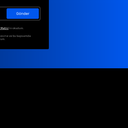
Gönder
 Metni
'ni okudum.
ilmesine ve bu kapsamda
rum.