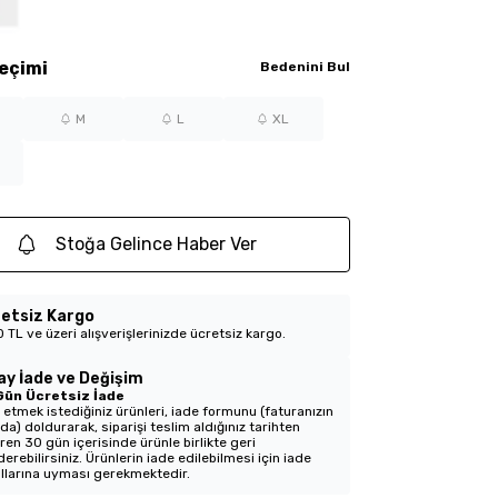
eçimi
Bedenini Bul
M
L
XL
Stoğa Gelince Haber Ver
etsiz Kargo
 TL ve üzeri alışverişlerinizde ücretsiz kargo.
ay İade ve Değişim
Gün Ücretsiz İade
 etmek istediğiniz ürünleri, iade formunu (faturanızın
nda) doldurarak, siparişi teslim aldığınız tarihten
aren 30 gün içerisinde ürünle birlikte geri
erebilirsiniz. Ürünlerin iade edilebilmesi için iade
llarına uyması gerekmektedir.