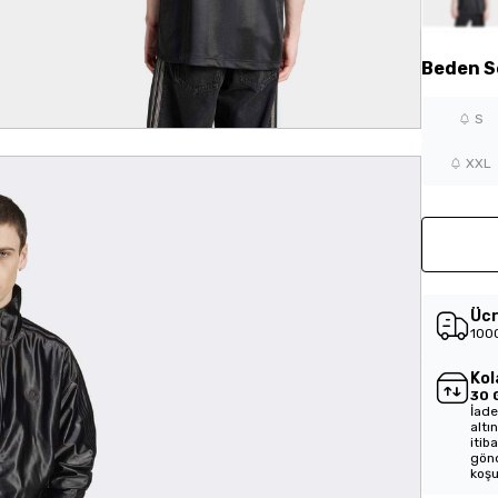
Beden
S
S
XXL
Ücr
1000
Kol
30 
İade
altı
itib
gönd
koşu