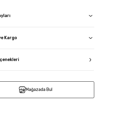
yları
ve Kargo
çenekleri
Mağazada Bul