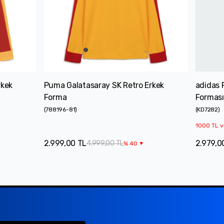
rkek
Puma Galatasaray SK Retro Erkek
adidas 
Forma
Forması
(
788196-81
)
(
KD7282
)
1000 TL v
2.999,00 TL
2.979,0
4.999,00 TL
%
40