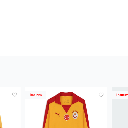
İndirim
İndiri