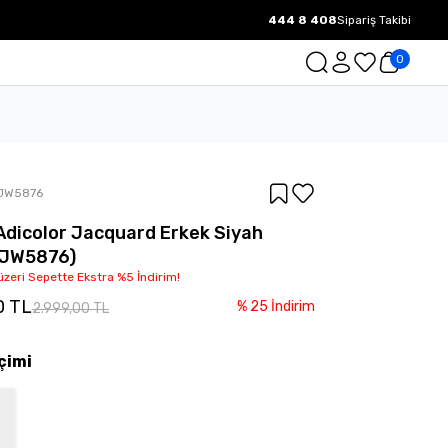
444 8 408
Sipariş Takibi
1000 TL ve üzeri Ücretsiz Kargo.
0
JW5876
Adicolor Jacquard Erkek Siyah
(JW5876)
üzeri Sepette Ekstra %5 İndirim!
0 TL
%
25
İndirim
2.999,00 TL
çimi