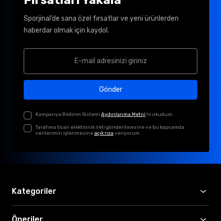
Sporjinal’de sana özel fırsatlar ve yeni ürünlerden
haberdar olmak için kaydol.
Gönder
Kampanya Bildirim Sistemi
Aydınlanma Metni
'ni okudum.
Tarafıma ticari elektronik ileti gönderilmesine ve bu kapsamda
verilerimin işlenmesine
açık rıza
veriyorum.
Kategoriler
Öneriler