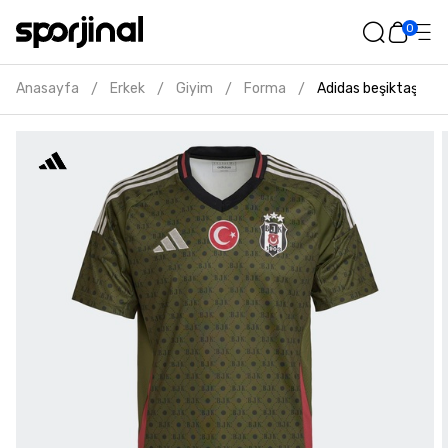
0
Anasayfa
Erkek
Giyim
Forma
Adidas beşiktaş 24/
/
/
/
/