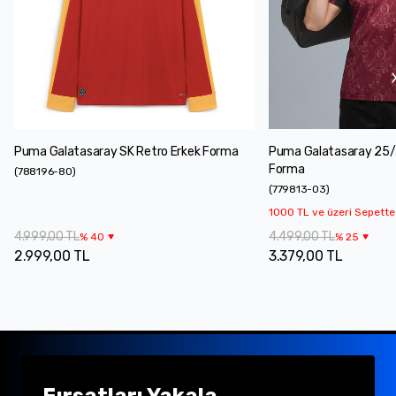
Puma Galatasaray SK Retro Erkek Forma
Puma Galatasaray 25/
Forma
(
788196-80
)
(
779813-03
)
1000 TL ve üzeri Sepette
4.999,00 TL
4.499,00 TL
%
40
%
25
2.999,00 TL
3.379,00 TL
Fırsatları Yakala