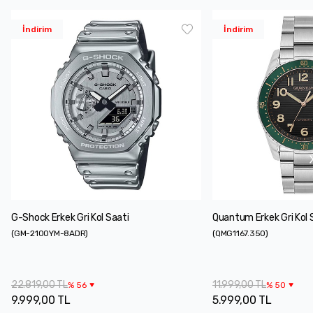
İndirim
İndirim
G-Shock Erkek Gri Kol Saati
Quantum Erkek Gri Kol 
(
GM-2100YM-8ADR
)
(
QMG1167.350
)
22.819,00 TL
11.999,00 TL
%
56
%
50
9.999,00 TL
5.999,00 TL