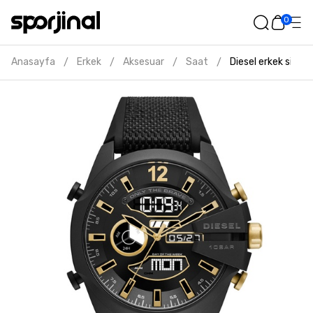
0
Anasayfa
Erkek
Aksesuar
Saat
Diesel erkek siyah
/
/
/
/