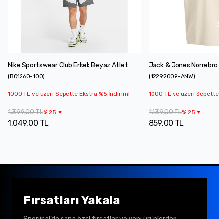
Nike Sportswear Club Erkek Beyaz Atlet
Jack & Jones Norrebro 
(
BQ1260-100
)
(
12292009-ANW
)
1000 TL ve üzeri Sepette Ekstra %5 İndirim!
1000 TL ve üzeri Sepette
1.399,00 TL
1.139,00 TL
%
25
%
25
1.049,00 TL
859,00 TL
Fırsatları Yakala
Sporjinal’de sana özel fırsatlar ve yeni ürünlerden