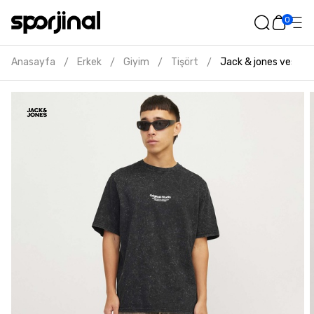
0
Anasayfa
Erkek
Giyim
Tişört
Jack & jones vesterb
/
/
/
/