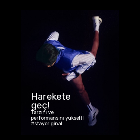
Harekete
geç!
Tarzını ve
performansını yükselt!
#stayoriginal