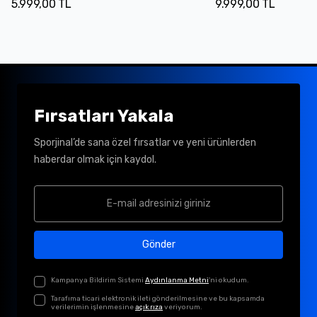
5.999,00 TL
9.999,00 TL
Fırsatları Yakala
Sporjinal’de sana özel fırsatlar ve yeni ürünlerden
haberdar olmak için kaydol.
Gönder
Kampanya Bildirim Sistemi
Aydınlanma Metni
'ni okudum.
Tarafıma ticari elektronik ileti gönderilmesine ve bu kapsamda
verilerimin işlenmesine
açık rıza
veriyorum.