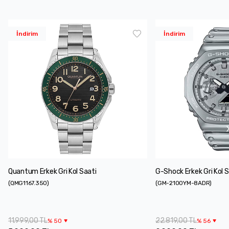
İndirim
İndirim
Quantum Erkek Gri Kol Saati
G-Shock Erkek Gri Kol S
(
QMG1167.350
)
(
GM-2100YM-8ADR
)
11.999,00 TL
22.819,00 TL
%
50
%
56