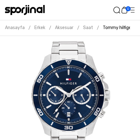
0
Anasayfa
Erkek
Aksesuar
Saat
Tommy hilfiger erk
/
/
/
/