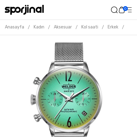
0
Anasayfa
Kadın
Aksesuar
Kol saati
Erkek
Weld
/
/
/
/
/